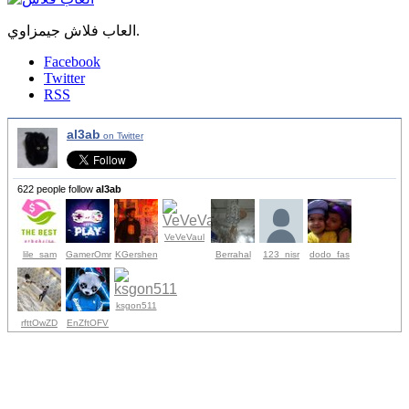
العاب فلاش جيمزاوي.
Facebook
Twitter
RSS
al3ab
on Twitter
622 people follow
al3ab
VeVeVaul
lile_sam
GamerOmr
KGershen
Berrahal
123_nisr
dodo_fas
ksgon511
rfttOwZD
EnZftOFV