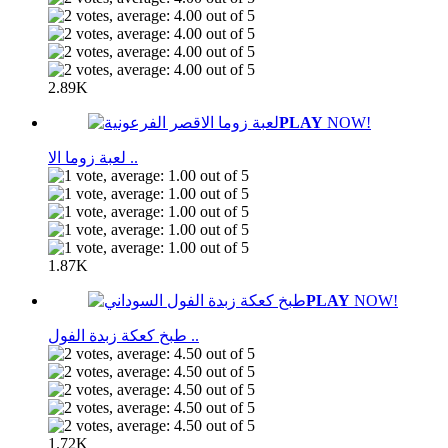
2.89K
PLAY
NOW!
لعبة زوما الا ..
1.87K
PLAY
NOW!
طبخ كعكة زبدة الفول ..
1.72K