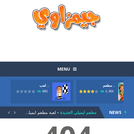
MENU
مطعم ..
لعب ..
الوجبات السريعة الجاهزة
-
لعبة الوجبات السريعة الجاهزة المرحة بطريقة طريفة وتحتاج الي مهارة وسرعة حول بواسطة عربة الماكولات الصغيرة ان تصنع اكبر ربح...
880
6.38K
لعبة الكرة العجيبة
-
لعبة الكرة العجيبة . انها لعبة كرة قدم ولاكن بطريقة جديدة. حاول تحريك اللاعب يمين ويسار وتمرير الكرة للامام حتي تصل الي المرمي...
NEWS
مطعم ايميلي الجديدة
-
لعبة مطعم ايميلي الجديدة. كلنا نعرف لعبة اميلي لادارة المطعم من الالعاب الشيقة و المسلية جدا. اليكي الجزء الجديد من اللعبة....


لعبة الجيلي
-
لعبة الجيلي للاذكياء. مهمتك في اللعبة هيا ان تتخلص من كل حبات الجيلي. لاحظ ان كل حبة عند تفجيرها تتناثر بشكل مختلف. لديك...