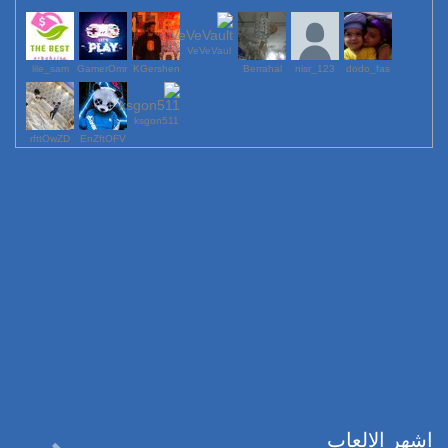
VeVeVaul
lile_sam
GamerOmr
KGershen
Berrahal
123_nisr
dodo_fas
ksgon511
rfttOwZD
EnZftOFV
اشهر الالعاب