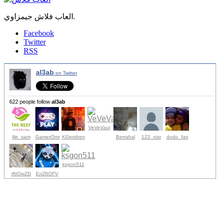
العاب فلاش جيمزاوي.
Facebook
Twitter
RSS
al3ab
on Twitter
622 people follow
al3ab
VeVeVaul
lile_sam
GamerOmr
KGershen
Berrahal
123_nisr
dodo_fas
ksgon511
rfttOwZD
EnZftOFV