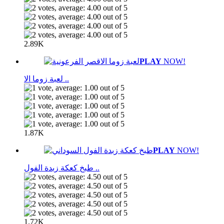
2.89K
PLAY
NOW!
لعبة زوما الا ..
1.87K
PLAY
NOW!
طبخ كعكة زبدة الفول ..
1.72K