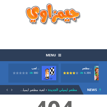
MENU
مطعم ..
لعب ..
الوجبات السريعة الجاهزة
-
لعبة الوجبات السريعة الجاهزة المرحة بطريقة طريفة وتحتاج الي مهارة وسرعة حول بواسطة عربة الماكولات الصغيرة ان تصنع اكبر ربح...
880
6.38K
لعبة الكرة العجيبة
-
لعبة الكرة العجيبة . انها لعبة كرة قدم ولاكن بطريقة جديدة. حاول تحريك اللاعب يمين ويسار وتمرير الكرة للامام حتي تصل الي المرمي...
NEWS
مطعم ايميلي الجديدة
-
لعبة مطعم ايميلي الجديدة. كلنا نعرف لعبة اميلي لادارة المطعم من الالعاب الشيقة و المسلية جدا. اليكي الجزء الجديد من اللعبة....


لعبة الجيلي
-
لعبة الجيلي للاذكياء. مهمتك في اللعبة هيا ان تتخلص من كل حبات الجيلي. لاحظ ان كل حبة عند تفجيرها تتناثر بشكل مختلف. لديك...