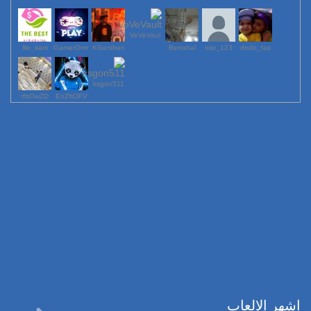
VeVeVaul
lile_sam
GamerOmr
KGershen
Berrahal
123_nisr
dodo_fas
ksgon511
rfttOwZD
EnZftOFV
اشهر الالعاب