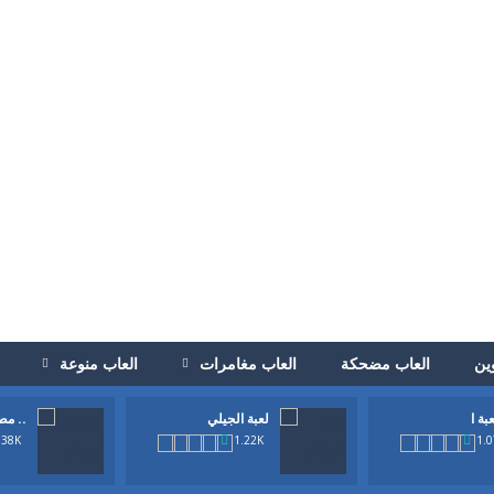
ين
العاب مضحكة
العاب مغامرات
العاب منوعة
لعبة الجيلي
مطعم ..
 في الحصول علي الجزر الاصفر الذيذ وايضا في كل مرحةل ان تجمع ال3 نجوم. ولاكن في اسرع وقت وقبل...
.38K
1.22K
1.
 انها لعبة كرة قدم ولاكن بطريقة جديدة. حاول تحريك اللاعب يمين ويسار وتمرير 