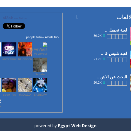
العاب

al3ab
on Twitter
لعبة تجميل ..
30.2K
al3ab
622 people follow
لعبة تلبيس فا ..
VeVeVaul
21.2K
GamerOmr
KGershen
Berrahal
البحث عن الاش ..
20.2K
dodo_fas
rfttOwZD
EnZftOFV
لعب ..
19.1K
1
powered by
Egypt Web Design