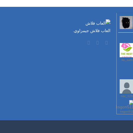
العاب فلاش جيمزاوي.
lile_sam
123_nisr
ksgon51