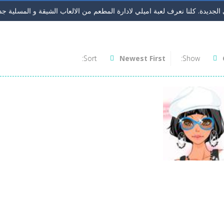
لجديدة. كلنا نعرف لعبة اميلي لادارة المطعم من الالعاب الشيقة و المسلية جدا. 
ك في اللعبة هيا ان تتخلص من كل حبات الجيلي. لاحظ ان كل حبة عند تفجيرها تتن
ء. لعبة مغامرات لحل لغز المملكة عن طريق لعبة الجواهر. لو كنت من محبي ا
Sort:
Newest First
Show:
عملتلبيس ملابس العمل. اختاري اولا موصفات الفتاة اللي تريديها من لون شعر و
عونية بشكل وطريقة جديد. حول ان تصوب الكراتعلي 2 او اكثر من نفس اللون لتسقطهم ومهمتك في كل مرحلة ان تحرر...
سلة الفواكة. لعبة ذكاء طريفة وسهلة للاطفال. كل ما عليك هوه تحريك العصاء 
 لعبة كاندي كراش. اللعبة الجديدة بصور الفواكهة الطريفة. نفس طريقة لعب كان
هيرة. الان يمكنك ان تلعب اللعبة بدون تحميل ومن اي جهاز لعبة تقطيع الفواكهة الشهير
 في الحصول علي الجزر الاصفر الذيذ وايضا في كل مرحةل ان تجمع ال3 نجوم. ولاكن في اسرع وقت وقبل...
 انها لعبة كرة قدم ولاكن بطريقة جديدة. حاول تحريك اللاعب يمين ويسار وتمرير 
اب مكياج
اب تجميل الفتيات