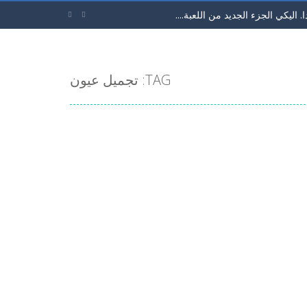
اليكي الجزء الجديد من اللعبة....


اثر بشكل مختلف. لديك...
لقط ذو الحذاء من فيلم شريك. سوف تحب...
TAG: تجميل عيون
لون بشرة و الجنسية. ثما ابدئي في اختيار...
لتجعل الفواكة تتدحرج وتسقط في...
دي كراش. حول ان تجمع 3 او...
ة. في خلال 60 ثانية...
الكرة للامام حتي تصل الي المرمي...