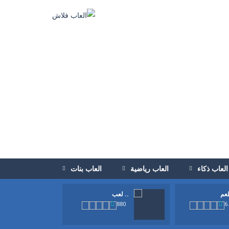
العاب ذكاء
العاب رياضية
العاب بنات
لعب ..
880
6
الكرة للامام حتي تصل الي المرمي...