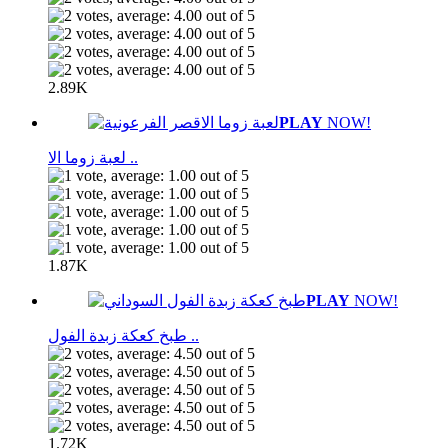
2.89K
PLAY
NOW!
لعبة زوما الا ..
1.87K
PLAY
NOW!
طبخ كعكة زبدة الفول ..
1.72K