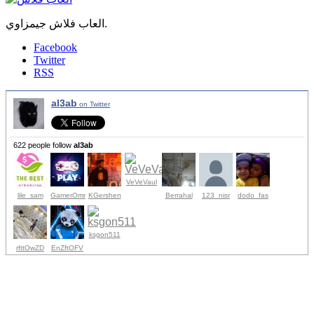
العاب فلاش جيمزاوي.
Facebook
Twitter
RSS
al3ab
on Twitter
622 people follow
al3ab
VeVeVaul
lile_sam
GamerOmr
KGershen
Berrahal
123_nisr
dodo_fas
ksgon511
rfttOwZD
EnZftOFV