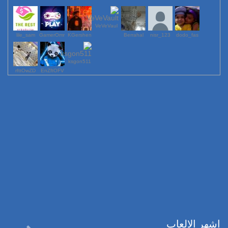
VeVeVaul
lile_sam
GamerOmr
KGershen
Berrahal
123_nisr
dodo_fas
ksgon511
rfttOwZD
EnZftOFV
اشهر الالعاب