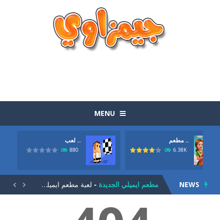
MENU
مطعم ..
لعب ..
الوجبات السريعة الجاهزة
-
لعبة الوجبات السريعة الجاهزة المرحة بطريقة طريفة وتحتاج الي مهارة وسرعة حول بواسطة عربة الماكولات الصغيرة ان تصنع اكبر ربح...
880
6.38K
لعبة الكرة العجيبة
-
لعبة الكرة العجيبة . انها لعبة كرة قدم ولاكن بطريقة جديدة. حاول تحريك اللاعب يمين ويسار وتمرير الكرة للامام حتي تصل الي المرمي...
NEWS
مطعم ايميلي الجديدة
-
لعبة مطعم ايميلي الجديدة. كلنا نعرف لعبة اميلي لادارة المطعم من الالعاب الشيقة و المسلية جدا. اليكي الجزء الجديد من اللعبة....


لعبة الجيلي
-
لعبة الجيلي للاذكياء. مهمتك في اللعبة هيا ان تتخلص من كل حبات الجيلي. لاحظ ان كل حبة عند تفجيرها تتناثر بشكل مختلف. لديك...