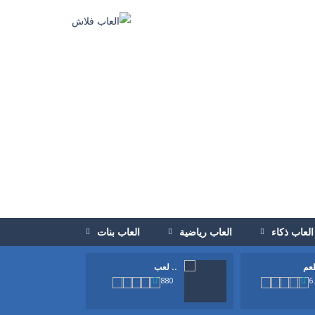
العاب ذكاء
العاب رياضية
العاب بنات
لعب ..
880
6
الكرة للامام حتي تصل الي المرمي...