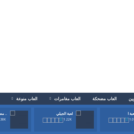
ين
العاب مضحكة
العاب مغامرات
العاب منوعة
لعبة الجيلي
مطعم ..
 في الحصول علي الجزر الاصفر الذيذ وايضا في كل مرحةل ان تجمع ال3 نجوم. ولاكن في اسرع وقت وقبل...
.38K
1.22K
1.
 انها لعبة كرة قدم ولاكن بطريقة جديدة. حاول تحريك اللاعب يمين ويسار وتمرير 