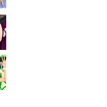
الع
ماك
الع
لعب
الم
الع