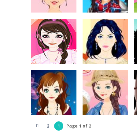
2.6K
472
العاب تلبيس بنات
تلبيس الملابس
العاب مكياج
المرعبة
مكياج الفتاة الحلوة
221
230
العاب مكياج
لعبة مستحضرات
العاب مكياج
التجميل
لعبة ميك اب جديدة
458
356
2
1
Page 1 of 2