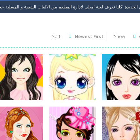
لجديدة. كلنا نعرف لعبة اميلي لادارة المطعم من الالعاب الشيقة و المسلية جدا. 
ك في اللعبة هيا ان تتخلص من كل حبات الجيلي. لاحظ ان كل حبة عند تفجيرها تتن
ء. لعبة مغامرات لحل لغز المملكة عن طريق لعبة الجواهر. لو كنت من محبي ا
Sort:
Newest First
Show:
عملتلبيس ملابس العمل. اختاري اولا موصفات الفتاة اللي تريديها من لون شعر و
عونية بشكل وطريقة جديد. حول ان تصوب الكراتعلي 2 او اكثر من نفس اللون لتسقطهم ومهمتك في كل مرحلة ان تحرر...
سلة الفواكة. لعبة ذكاء طريفة وسهلة للاطفال. كل ما عليك هوه تحريك العصاء 
 لعبة كاندي كراش. اللعبة الجديدة بصور الفواكهة الطريفة. نفس طريقة لعب كان
هيرة. الان يمكنك ان تلعب اللعبة بدون تحميل ومن اي جهاز لعبة تقطيع الفواكهة الشهير
 في الحصول علي الجزر الاصفر الذيذ وايضا في كل مرحةل ان تجمع ال3 نجوم. ولاكن في اسرع وقت وقبل...
 انها لعبة كرة قدم ولاكن بطريقة جديدة. حاول تحريك اللاعب يمين ويسار وتمرير 
اب مكياج
العاب مكياج
العاب مكياج
يل جميلة
لعبة ماكياج الدمية
لعبة مكياج العيد