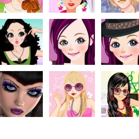
386
241
930
العاب مكياج
تجميل العروس ذات
اب مكياج
العاب تلبيس بنات
ياج المليكة
الشعر القصير
لعبة تجميل هيام خانو
30.2K
378
485
اب مكياج
ة تجميل الفتاة
العاب مكياج
العاب مكياج
بتسمة
لعبة تجميل نيو استيل
ماكياج باستيل القطة
363
382
380
اب مكياج
العاب مكياج