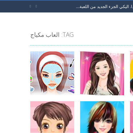
اليكي الجزء الجديد من اللعبة....


اثر بشكل مختلف. لديك...
لقط ذو الحذاء من فيلم شريك. سوف تحب...
TAG: العاب مكياج
لون بشرة و الجنسية. ثما ابدئي في اختيار...
لتجعل الفواكة تتدحرج وتسقط في...
دي كراش. حول ان تجمع 3 او...
ة. في خلال 60 ثانية...
العاب بنات
الكرة للامام حتي تصل الي المرمي...
لعبة تجميل يوم
العاب مكياج
تجميل الفتاة المبتسمة
الزفاف