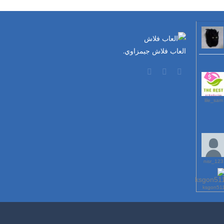
العاب فلاش جيمزاوي.
lile_sam
123_nisr
ksgon51