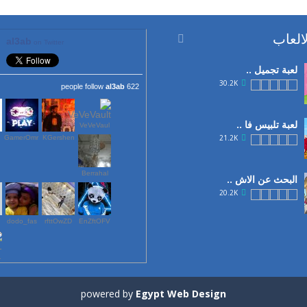
العاب

al3ab
on Twitter
لعبة تجميل ..
30.2K
al3ab
622 people follow
لعبة تلبيس فا ..
VeVeVaul
21.2K
GamerOmr
KGershen
Berrahal
البحث عن الاش ..
20.2K
dodo_fas
rfttOwZD
EnZftOFV
لعب ..
19.1K
1
powered by
Egypt Web Design