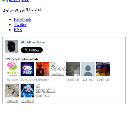
العاب فلاش جيمزاوي.
Facebook
Twitter
RSS
al3ab
on Twitter
622 people follow
al3ab
VeVeVaul
lile_sam
GamerOmr
KGershen
Berrahal
123_nisr
dodo_fas
ksgon511
rfttOwZD
EnZftOFV