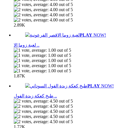
2.89K
PLAY
NOW!
لعبة زوما الا ..
1.87K
PLAY
NOW!
طبخ كعكة زبدة الفول ..
1.72K