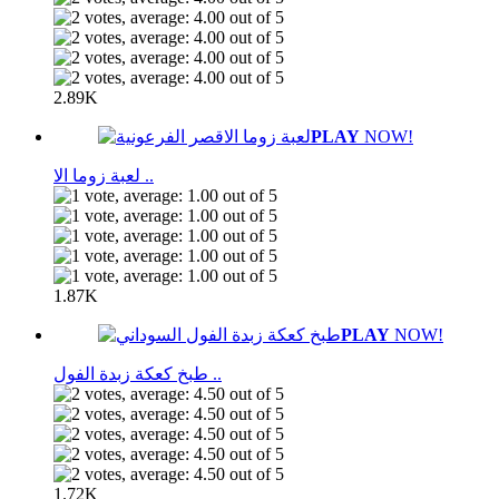
2.89K
PLAY
NOW!
لعبة زوما الا ..
1.87K
PLAY
NOW!
طبخ كعكة زبدة الفول ..
1.72K