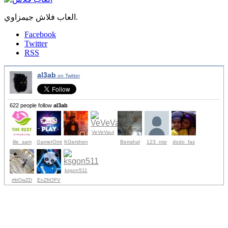
العاب فلاش جيمزاوي.
Facebook
Twitter
RSS
al3ab
on Twitter
622 people follow
al3ab
VeVeVaul
lile_sam
GamerOmr
KGershen
Berrahal
123_nisr
dodo_fas
ksgon511
rfttOwZD
EnZftOFV