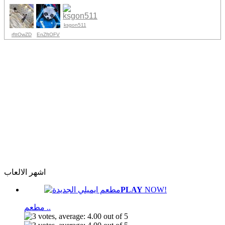
ksgon511
rfttOwZD
EnZftOFV
اشهر الالعاب
PLAY
NOW!
مطعم ..