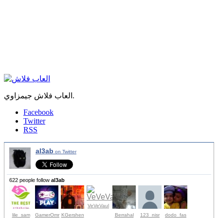
العاب فلاش جيمزاوي.
Facebook
Twitter
RSS
al3ab
on Twitter
622 people follow
al3ab
VeVeVaul
lile_sam
GamerOmr
KGershen
Berrahal
123_nisr
dodo_fas