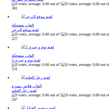
381
العاب مضحكة
لعبة مدفع البرجر
227
العاب مضحكة
لعبة توم و جيري 3
531
العاب فلاش مميزة
لعبة رجل الجليد
247