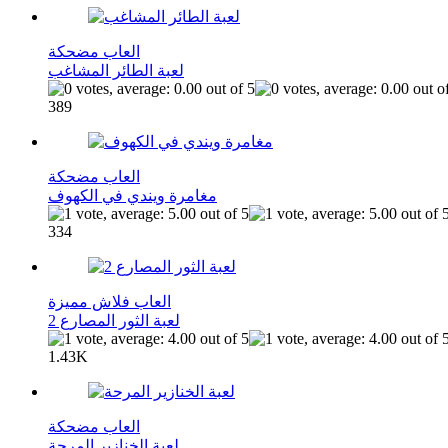
العاب مضحكة
لعبة الطائر المشاغب
389
العاب مضحكة
مغامرة ويندي في الكهوف
334
العاب فلاش مميزة
لعبة الثور المصارع 2
1.43K
العاب مضحكة
لعبة الخنازير المرحة