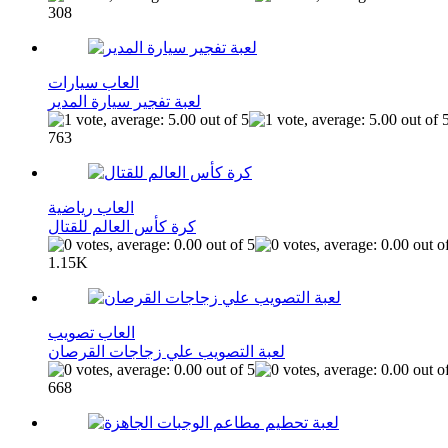
308
العاب سيارات
لعبة تفجير سيارة المدير
763
العاب رياضية
كرة كأس العالم للقتال
1.15K
العاب تصويب
لعبة التصويب علي زجاجات القرصان
668