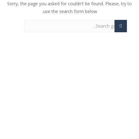
Sorry, the page you asked for couldn't be found. Please, try to
لعبة سلة الفواكة
-
لعبة سلة الفواكةلعبة سلة الفواكة. لعبة ذكاء طريفة وسهلة للاطفال. كل ما عليك هوه تحريك العصاء لتجعل الفواكة تتدحرج وتسقط في...
use the search form below.
فروتي كراش
-
لعبة فروتي كراش لكل محبي لعبة كاندي كراش. اللعبة الجديدة بصور الفواكهة الطريفة. نفس طريقة لعب كاندي كراش. حول ان تجمع 3 او...
لعبة تقطيع الفواكة
-
لعبة تقطيع الفواكة الشهيرة. الان يمكنك ان تلعب اللعبة بدون تحميل ومن اي جهاز لعبة تقطيع الفواكهة الشهيرة. في خلال 60 ثانية...
الأرنب الاناني
-
لعبة الأرنب الاناني. ساعد الارنب في الحصول علي الجزر الاصفر الذيذ وايضا في كل مرحةل ان تجمع ال3 نجوم. ولاكن في اسرع وقت وقبل...
الوجبات السريعة الجاهزة
-
لعبة الوجبات السريعة الجاهزة المرحة بطريقة طريفة وتحتاج الي مهارة وسرعة حول بواسطة عربة الماكولات الصغيرة ان تصنع اكبر ربح...
لعبة الكرة العجيبة
-
لعبة الكرة العجيبة . انها لعبة كرة قدم ولاكن بطريقة جديدة. حاول تحريك اللاعب يمين ويسار وتمرير الكرة للامام حتي تصل الي المرمي...