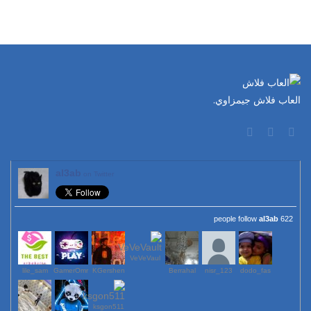
العاب فلاش جيمزاوي.
al3ab
on Twitter
al3ab
622 people follow
VeVeVaul
lile_sam
GamerOmr
KGershen
Berrahal
123_nisr
dodo_fas
ksgon511