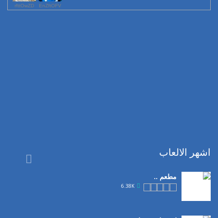
rfttOwZD
EnZftOFV
اشهر الالعاب

مطعم ..
6.38K