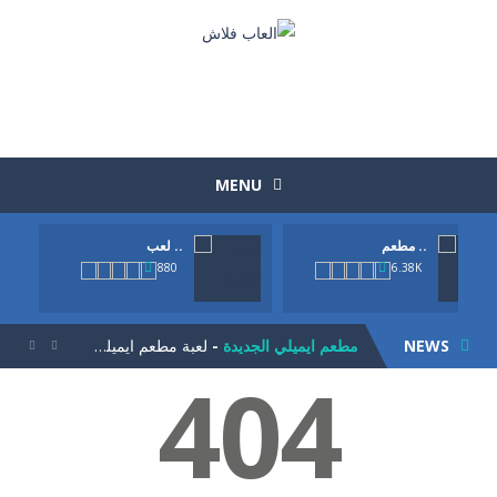
MENU
مطعم ..
لعب ..
الوجبات السريعة الجاهزة
-
لعبة الوجبات السريعة الجاهزة المرحة بطريقة طريفة وتحتاج الي مهارة وسرعة حول بواسطة عربة الماكولات الصغيرة ان تصنع اكبر ربح...
880
6.38K
لعبة الكرة العجيبة
-
لعبة الكرة العجيبة . انها لعبة كرة قدم ولاكن بطريقة جديدة. حاول تحريك اللاعب يمين ويسار وتمرير الكرة للامام حتي تصل الي المرمي...
NEWS
مطعم ايميلي الجديدة
-
لعبة مطعم ايميلي الجديدة. كلنا نعرف لعبة اميلي لادارة المطعم من الالعاب الشيقة و المسلية جدا. اليكي الجزء الجديد من اللعبة....


404
لعبة الجيلي
-
لعبة الجيلي للاذكياء. مهمتك في اللعبة هيا ان تتخلص من كل حبات الجيلي. لاحظ ان كل حبة عند تفجيرها تتناثر بشكل مختلف. لديك...
لعبة تلبيس ملابس العمل
-
تلبيس ملابس العملتلبيس ملابس العمل. اختاري اولا موصفات الفتاة اللي تريديها من لون شعر ولون بشرة و الجنسية. ثما ابدئي في اختيار...
لعبة زوما الاقصر الفرعونية
-
لعبة زوما الاقصر الفرعونية بشكل وطريقة جديد. حول ان تصوب الكراتعلي 2 او اكثر من نفس اللون لتسقطهم ومهمتك في كل مرحلة ان تحرر...