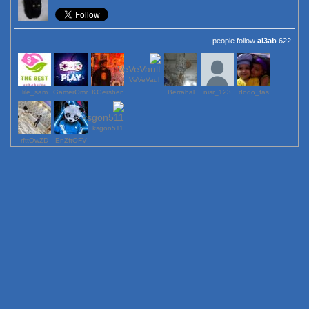
al3ab
622 people follow
VeVeVaul
lile_sam
GamerOmr
KGershen
Berrahal
123_nisr
dodo_fas
ksgon511
rfttOwZD
EnZftOFV