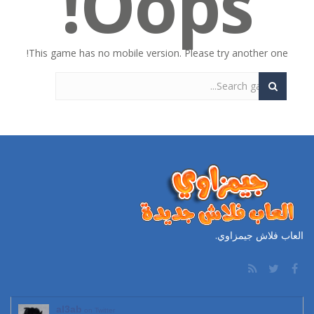
Oops!
لعبة تلبيس ملابس العمل
-
تلبيس ملابس العملتلبيس ملابس العمل. اختاري اولا موصفات الفتاة اللي تريديها من لون شعر ولون بشرة و الجنسية. ثما ابدئي في اختيار...
لعبة زوما الاقصر الفرعونية
-
لعبة زوما الاقصر الفرعونية بشكل وطريقة جديد. حول ان تصوب الكراتعلي 2 او اكثر من نفس اللون لتسقطهم ومهمتك في كل مرحلة ان تحرر...
This game has no mobile version. Please try another one!
لعبة سلة الفواكة
-
لعبة سلة الفواكةلعبة سلة الفواكة. لعبة ذكاء طريفة وسهلة للاطفال. كل ما عليك هوه تحريك العصاء لتجعل الفواكة تتدحرج وتسقط في...
فروتي كراش
-
لعبة فروتي كراش لكل محبي لعبة كاندي كراش. اللعبة الجديدة بصور الفواكهة الطريفة. نفس طريقة لعب كاندي كراش. حول ان تجمع 3 او...
لعبة تقطيع الفواكة
-
لعبة تقطيع الفواكة الشهيرة. الان يمكنك ان تلعب اللعبة بدون تحميل ومن اي جهاز لعبة تقطيع الفواكهة الشهيرة. في خلال 60 ثانية...
الأرنب الاناني
-
لعبة الأرنب الاناني. ساعد الارنب في الحصول علي الجزر الاصفر الذيذ وايضا في كل مرحةل ان تجمع ال3 نجوم. ولاكن في اسرع وقت وقبل...
الوجبات السريعة الجاهزة
-
لعبة الوجبات السريعة الجاهزة المرحة بطريقة طريفة وتحتاج الي مهارة وسرعة حول بواسطة عربة الماكولات الصغيرة ان تصنع اكبر ربح...
لعبة الكرة العجيبة
-
لعبة الكرة العجيبة . انها لعبة كرة قدم ولاكن بطريقة جديدة. حاول تحريك اللاعب يمين ويسار وتمرير الكرة للامام حتي تصل الي المرمي...
العاب فلاش جيمزاوي.
al3ab
on Twitter