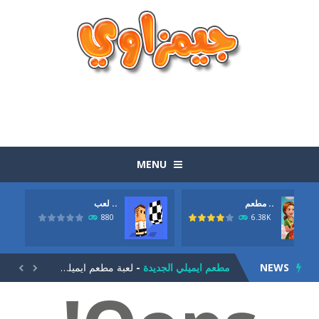
MENU
مطعم ..
لعب ..
الوجبات السريعة الجاهزة
-
لعبة الوجبات السريعة الجاهزة المرحة بطريقة طريفة وتحتاج الي مهارة وسرعة حول بواسطة عربة الماكولات الصغيرة ان تصنع اكبر ربح...
880
6.38K
لعبة الكرة العجيبة
-
لعبة الكرة العجيبة . انها لعبة كرة قدم ولاكن بطريقة جديدة. حاول تحريك اللاعب يمين ويسار وتمرير الكرة للامام حتي تصل الي المرمي...
NEWS
مطعم ايميلي الجديدة
-
لعبة مطعم ايميلي الجديدة. كلنا نعرف لعبة اميلي لادارة المطعم من الالعاب الشيقة و المسلية جدا. اليكي الجزء الجديد من اللعبة....


لعبة الجيلي
-
لعبة الجيلي للاذكياء. مهمتك في اللعبة هيا ان تتخلص من كل حبات الجيلي. لاحظ ان كل حبة عند تفجيرها تتناثر بشكل مختلف. لديك...