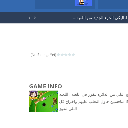
الكرة للامام حتي تصل الي المرمي...
اليكي الجزء الجديد من اللعبة....


اثر بشكل مختلف. لديك...
لقط ذو الحذاء من فيلم شريك. سوف تحب...
لون بشرة و الجنسية. ثما ابدئي في اختيار...
(No Ratings Yet)
لتجعل الفواكة تتدحرج وتسقط في...
GAME INFO
دي كراش. حول ان تجمع 3 او...
البلي من الدائرة لتفوز في اللعبة . اللعبة
ة. في خلال 60 ثانية...
تعتمد علي دقة و قوة التصويب . امامك 3 منافسين حاول التغلب عليهم واخراج كل
البلي لتفوز
الكرة للامام حتي تصل الي المرمي...