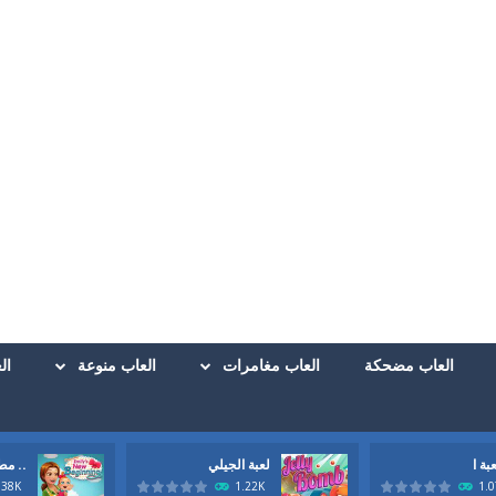
العاب مضحكة
العاب مغامرات
العاب منوعة
ال
لعبة الجيلي
مطعم ..
 في الحصول علي الجزر الاصفر الذيذ وايضا في كل مرحةل ان تجمع ال3 نجوم. ولاكن في اسرع وقت وقبل...
.38K
1.22K
1.