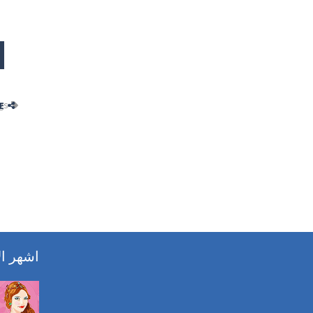
gs:
E
اشهر ال