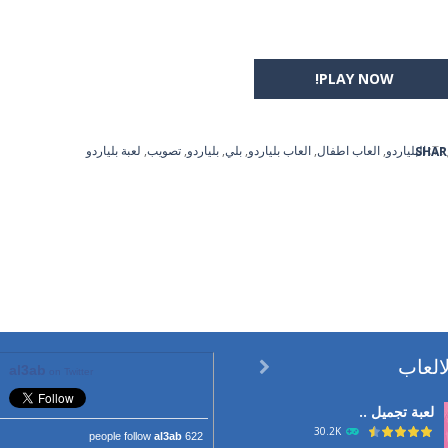
PLAY NOW!
Ta
البلياردو
,
العاب اطفال
,
العاب بلياردو
,
بلي
,
بلياردو
,
تصويب
,
لعبة بلياردو
SHAR
العاب

al3ab
on Twitter
لعبة تجميل ..
30.2K
al3ab
622 people follow