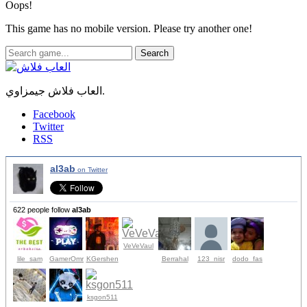
Oops!
This game has no mobile version. Please try another one!
Search
العاب فلاش جيمزاوي.
Facebook
Twitter
RSS
al3ab
on Twitter
622 people follow
al3ab
VeVeVaul
lile_sam
GamerOmr
KGershen
Berrahal
123_nisr
dodo_fas
ksgon511