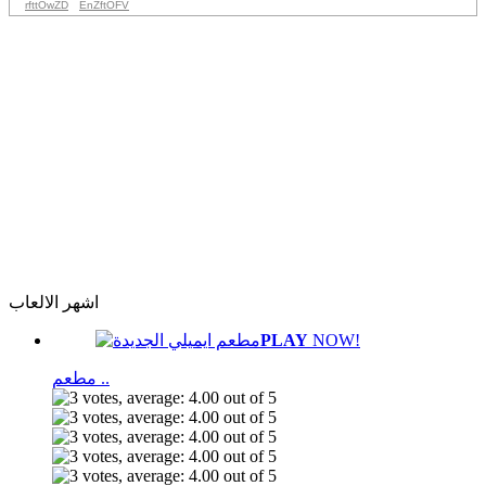
rfttOwZD
EnZftOFV
اشهر الالعاب
PLAY
NOW!
مطعم ..