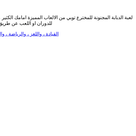
لعبة الدبابة المجنونة للمخترع توبي من الالعاب المميزة امامك الكثي
جمع الجواهر و العملات الذهبية من المستنقعات و الطرق الوعرة W - للا
القيادة ، واللغز ، والرياضة ، وا