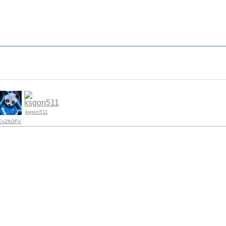
ksgon511
EnZftOFV