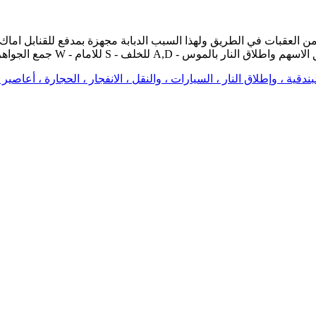
ر من العقبات في الطريق ولهذا السبب الدبابة مجهزة بمدفع للقنابل اماك
مام S - للخلف A,D - للدوران او اللعب عن طريق الاسهم واطلاق النار بالموس
لبندقية ، وإطلاق النار ، السيارات ، والنقل ، الانفجار ، الحجارة ، أعاصير