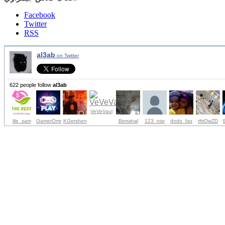
Facebook
Twitter
RSS
al3ab
on Twitter
622 people follow
al3ab
VeVeVaul
lile_sam
GamerOmr
KGershen
Berrahal
123_nisr
dodo_fas
rfttOwZD