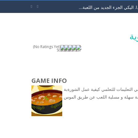
اليكي الجزء الجديد من اللعبة....


اثر بشكل مختلف. لديك...
لقط ذو الحذاء من فيلم شريك. سوف تحب...
ية
لون بشرة و الجنسية. ثما ابدئي في اختيار...
(No Ratings Yet)
لتجعل الفواكة تتدحرج وتسقط في...
GAME INFO
دي كراش. حول ان تجمع 3 او...
عي التعليمات للتعلمي كيفية عمل الشورةبة
ة. في خلال 60 ثانية...
ة سهلة و مسلية اللعب عن طريق الموس
الكرة للامام حتي تصل الي المرمي...