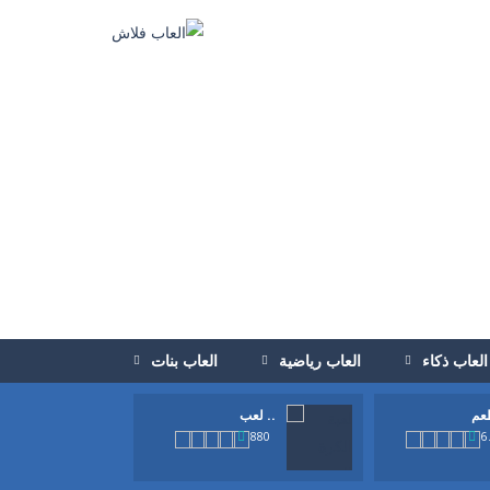
العاب ذكاء
العاب رياضية
العاب بنات
لعب ..
880
6
الكرة للامام حتي تصل الي المرمي...