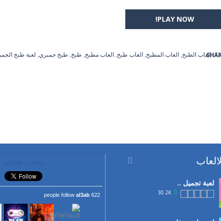
PLAY NOW!
Ta
العاب الطبخ
,
العاب المطبخ
,
العاب طبخ
,
العاب مطبخ
,
طبخ
,
طبخ جمبري
,
لعبة طبخ الجم
SHA
العاب

al3ab
on Twitter
لعبة تجميل ..
30.2K
al3ab
622 people follow