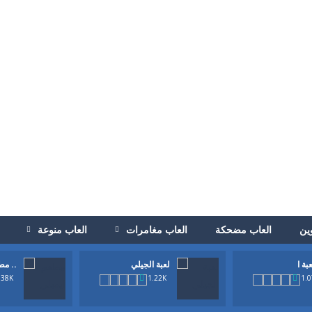
ين
العاب مضحكة
العاب مغامرات
العاب منوعة
لعبة الجيلي
مطعم ..
 في الحصول علي الجزر الاصفر الذيذ وايضا في كل مرحةل ان تجمع ال3 نجوم. ولاكن في اسرع وقت وقبل...
.38K
1.22K
1.
 انها لعبة كرة قدم ولاكن بطريقة جديدة. حاول تحريك اللاعب يمين ويسار وتمرير 