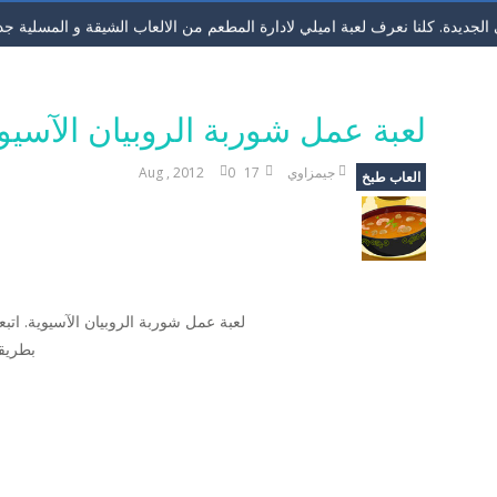
لجديدة. كلنا نعرف لعبة اميلي لادارة المطعم من الالعاب الشيقة و المسلية جدا. 
ك في اللعبة هيا ان تتخلص من كل حبات الجيلي. لاحظ ان كل حبة عند تفجيرها تتن
ء. لعبة مغامرات لحل لغز المملكة عن طريق لعبة الجواهر. لو كنت من محبي ا
لعبة عمل شوربة الروبيان الآسيو
عملتلبيس ملابس العمل. اختاري اولا موصفات الفتاة اللي تريديها من لون شعر و
جيمزاوي
17 Aug , 2012
0
العاب طبخ
عونية بشكل وطريقة جديد. حول ان تصوب الكراتعلي 2 او اكثر من نفس اللون لتسقطهم ومهمتك في كل مرحلة ان تحرر...
سلة الفواكة. لعبة ذكاء طريفة وسهلة للاطفال. كل ما عليك هوه تحريك العصاء 
 لعبة كاندي كراش. اللعبة الجديدة بصور الفواكهة الطريفة. نفس طريقة لعب كان
لعبة عمل شوربة الروبيان الآسيوية. اتب
هيرة. الان يمكنك ان تلعب اللعبة بدون تحميل ومن اي جهاز لعبة تقطيع الفواكهة الشهير
بطريق
 في الحصول علي الجزر الاصفر الذيذ وايضا في كل مرحةل ان تجمع ال3 نجوم. ولاكن في اسرع وقت وقبل...
 انها لعبة كرة قدم ولاكن بطريقة جديدة. حاول تحريك اللاعب يمين ويسار وتمرير 