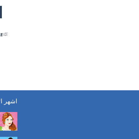
gs:
RE
اشهر ال