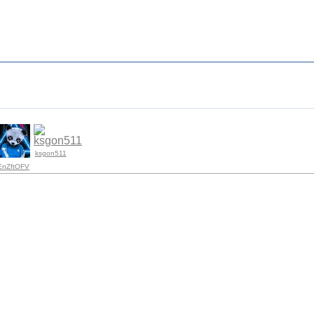
ksgon511
EnZftOFV