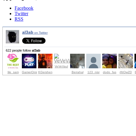
Facebook
Twitter
RSS
al3ab
on Twitter
622 people follow
al3ab
VeVeVaul
lile_sam
GamerOmr
KGershen
Berrahal
123_nisr
dodo_fas
rfttOwZD