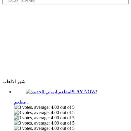
rfttOwZD
EnZftOFV
اشهر الالعاب
PLAY
NOW!
مطعم ..