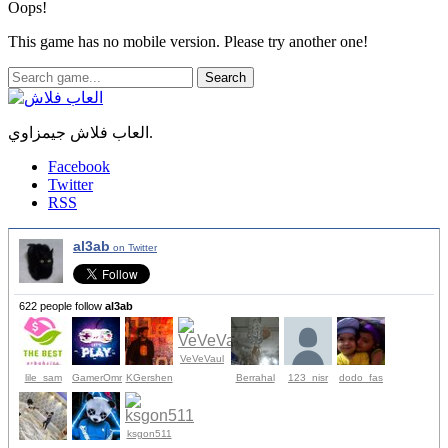
Oops!
This game has no mobile version. Please try another one!
Search
العاب فلاش جيمزاوي.
Facebook
Twitter
RSS
al3ab
on Twitter
622 people follow
al3ab
VeVeVaul
lile_sam
GamerOmr
KGershen
Berrahal
123_nisr
dodo_fas
ksgon511