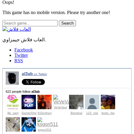
Oops!
This game has no mobile version. Please try another one!
Search
العاب فلاش جيمزاوي.
Facebook
Twitter
RSS
al3ab
on Twitter
622 people follow
al3ab
VeVeVaul
lile_sam
GamerOmr
KGershen
Berrahal
123_nisr
dodo_fas
ksgon511