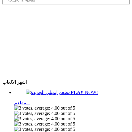
rfttOwZD
EnZftOFV
اشهر الالعاب
PLAY
NOW!
مطعم ..