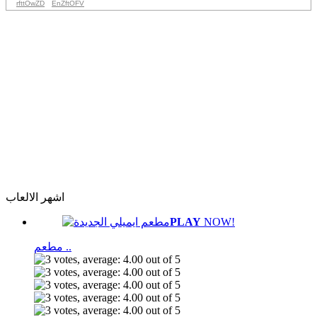
rfttOwZD
EnZftOFV
اشهر الالعاب
PLAY
NOW!
مطعم ..