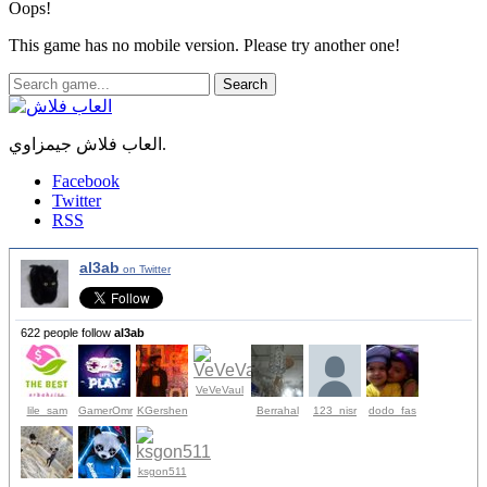
Oops!
This game has no mobile version. Please try another one!
Search
العاب فلاش جيمزاوي.
Facebook
Twitter
RSS
al3ab
on Twitter
622 people follow
al3ab
VeVeVaul
lile_sam
GamerOmr
KGershen
Berrahal
123_nisr
dodo_fas
ksgon511