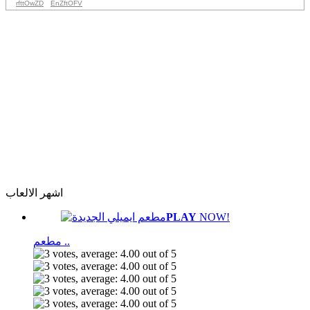
rfttOwZD
EnZftOFV
اشهر الالعاب
PLAY
NOW!
مطعم ..