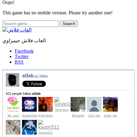
Oops!
This game has no mobile version. Please try another one!
Search
العاب فلاش جيمزاوي.
Facebook
Twitter
RSS
al3ab
on Twitter
622 people follow
al3ab
VeVeVaul
lile_sam
GamerOmr
KGershen
Berrahal
123_nisr
dodo_fas
ksgon511