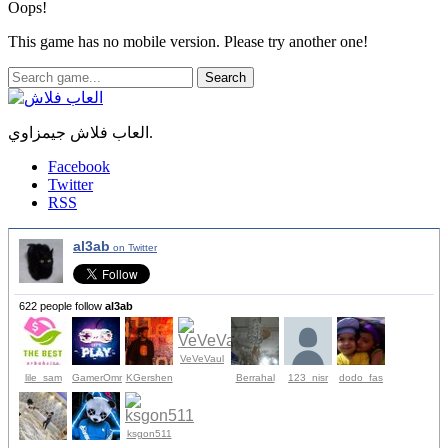
Oops!
This game has no mobile version. Please try another one!
Search
العاب فلاش جيمزاوي.
Facebook
Twitter
RSS
al3ab
on Twitter
622 people follow
al3ab
VeVeVaul
lile_sam
GamerOmr
KGershen
Berrahal
123_nisr
dodo_fas
ksgon511