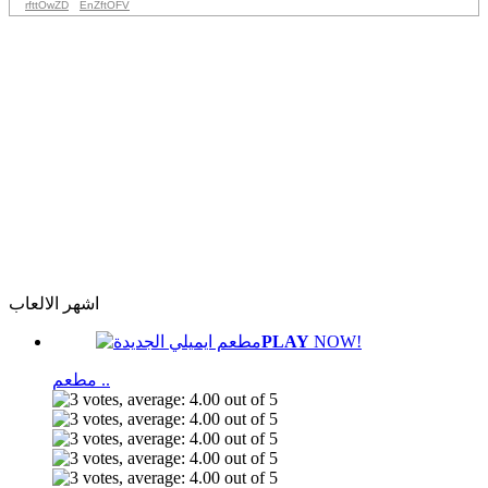
rfttOwZD
EnZftOFV
اشهر الالعاب
PLAY
NOW!
مطعم ..