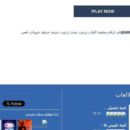
PLAY NOW!
Ta
ارقام
,
ارقام مخفية
,
العاب ترتيب
,
بحث
,
ترتيب
,
جنينة
,
حديقة
,
حيونات
,
قصر
SHA
العاب
al3ab
on Twitter
لعبة تجميل ..
30.2K
al3ab
622 people follow
لعبة تلبيس فا ..