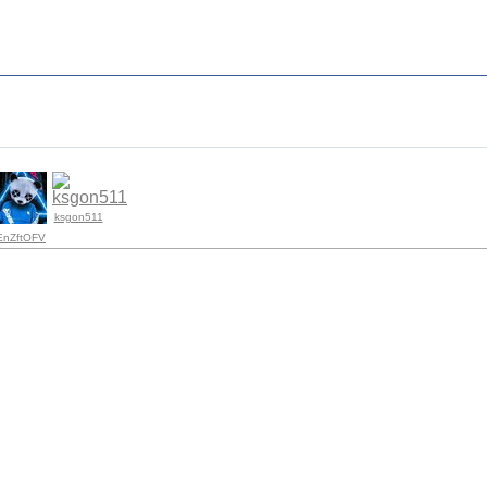
ksgon511
EnZftOFV