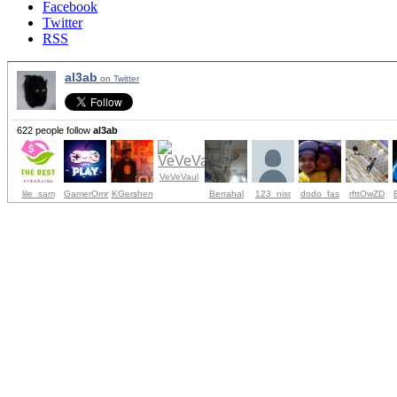
Facebook
Twitter
RSS
al3ab
on Twitter
622 people follow
al3ab
VeVeVaul
lile_sam
GamerOmr
KGershen
Berrahal
123_nisr
dodo_fas
rfttOwZD