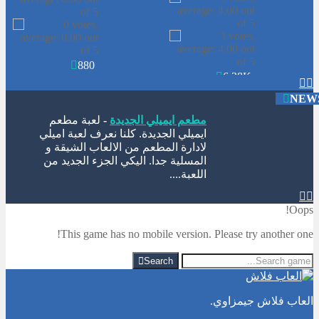
عربة الماكولات الصغيرة ان تصنع اكبر
ربح...
لعبة الكرة العجيبة
-
لعبة الكرة العجيبة .
880
انها لعبة كرة قدم ولاكن بطريقة جديدة.
6.38K
حاول تحريك اللاعب يمين ويسار وتمرير


الكرة للامام حتي تصل الي المرمي...
NEW
مطعم ايميلي الجديدة
-
لعبة مطعم
ايميلي الجديدة. كلنا نعرف لعبة اميلي
لادارة المطعم من الالعاب الشيقة و
المسلية جدا. اليكي الجزء الجديد من
اللعبة....


لعبة الجيلي
-
لعبة الجيلي للاذكياء. مهمتك
Oops!
في اللعبة هيا ان تتخلص من كل حبات
الجيلي. لاحظ ان كل حبة عند تفجيرها
This game has no mobile version. Please try another one!
تتناثر بشكل مختلف. لديك...
Search
لعبة تلبيس ملابس العمل
-
تلبيس ملابس
العملتلبيس ملابس العمل. اختاري اولا
موصفات الفتاة اللي تريديها من لون شعر
العاب فلاش جيمزاوي.
ولون بشرة و الجنسية. ثما ابدئي في