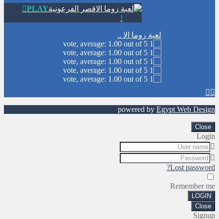
PLAY
NOW!
لعبة زوما الا ..
1.87K


powered by
Egypt Web Design
PLAY
NOW!
Close
Login
طبخ كعكة زبدة الفول ..
Lost password?
Remember me
1.72K
LOGIN
Close
Signup