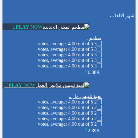
الأرنب الاناني
-
لعبة الأرنب الاناني. ساعد
الارنب في الحصول علي الجزر الاصفر
الذيذ وايضا في كل مرحةل ان تجمع ال3
اشهر الالعاب
نجوم. ولاكن في اسرع وقت وقبل...
PLAY
NOW!
الوجبات السريعة الجاهزة
-
لعبة الوجبات
السريعة الجاهزة المرحة بطريقة طريفة
مطعم ..
وتحتاج الي مهارة وسرعة حول بواسطة
عربة الماكولات الصغيرة ان تصنع اكبر
ربح...
لعبة الكرة العجيبة
-
لعبة الكرة العجيبة .
انها لعبة كرة قدم ولاكن بطريقة جديدة.
6.38K
حاول تحريك اللاعب يمين ويسار وتمرير
الكرة للامام حتي تصل الي المرمي...
PLAY
NOW!
لعبة تلبيس مل ..
2.89K