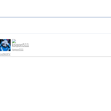
ksgon511
EnZftOFV