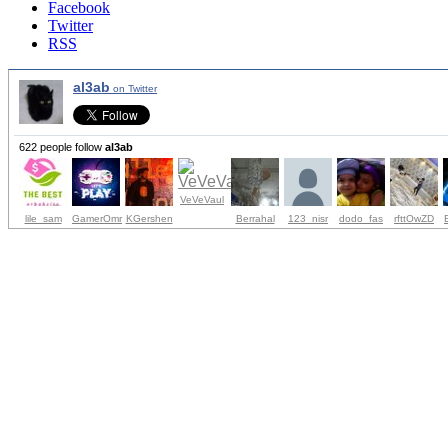
Facebook
Twitter
RSS
al3ab
on Twitter
622 people follow
al3ab
VeVeVaul
lile_sam
GamerOmr
KGershen
Berrahal
123_nisr
dodo_fas
rfttOwZD