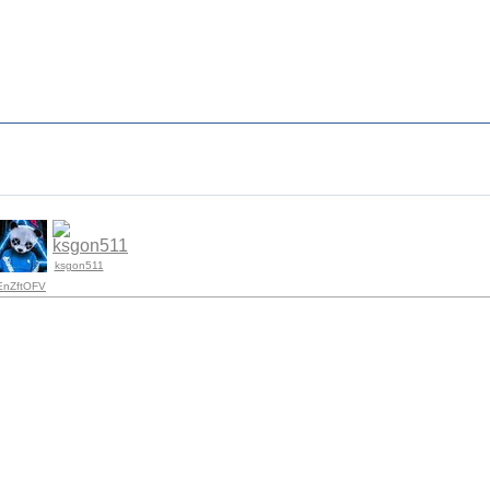
ksgon511
EnZftOFV