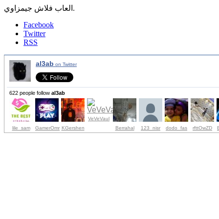
العاب فلاش جيمزاوي.
Facebook
Twitter
RSS
al3ab
on Twitter
622 people follow
al3ab
VeVeVaul
lile_sam
GamerOmr
KGershen
Berrahal
123_nisr
dodo_fas
rfttOwZD