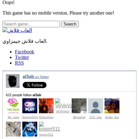
Oops!
This game has no mobile version. Please try another one!
Search
العاب فلاش جيمزاوي.
Facebook
Twitter
RSS
al3ab
on Twitter
622 people follow
al3ab
VeVeVaul
lile_sam
GamerOmr
KGershen
Berrahal
123_nisr
dodo_fas
ksgon511