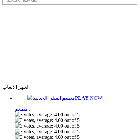
rfttOwZD
EnZftOFV
اشهر الالعاب
PLAY
NOW!
مطعم ..