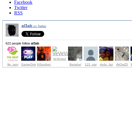
Facebook
Twitter
RSS
al3ab
on Twitter
622 people follow
al3ab
VeVeVaul
lile_sam
GamerOmr
KGershen
Berrahal
123_nisr
dodo_fas
rfttOwZD