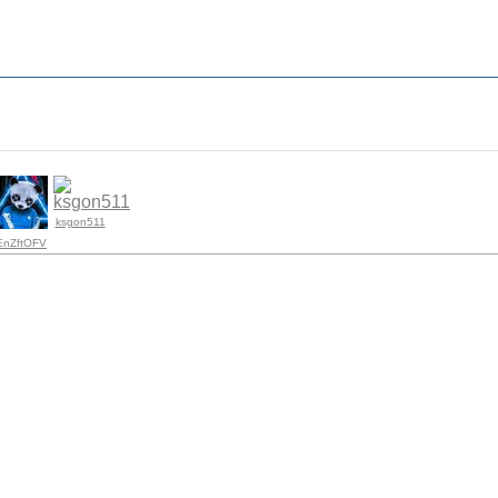
ksgon511
EnZftOFV