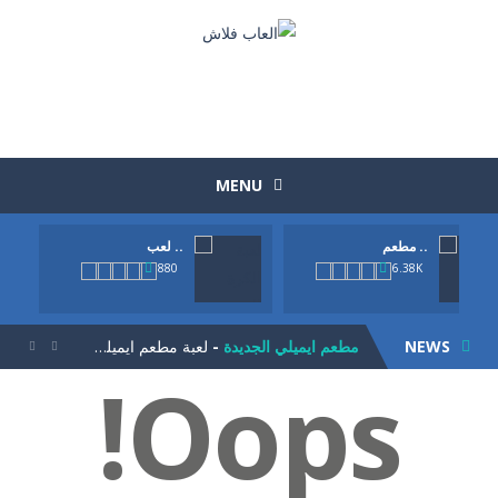
MENU
مطعم ..
لعب ..
الوجبات السريعة الجاهزة
-
لعبة الوجبات السريعة الجاهزة المرحة بطريقة طريفة وتحتاج الي مهارة وسرعة حول بواسطة عربة الماكولات الصغيرة ان تصنع اكبر ربح...
880
6.38K
لعبة الكرة العجيبة
-
لعبة الكرة العجيبة . انها لعبة كرة قدم ولاكن بطريقة جديدة. حاول تحريك اللاعب يمين ويسار وتمرير الكرة للامام حتي تصل الي المرمي...
NEWS
مطعم ايميلي الجديدة
-
لعبة مطعم ايميلي الجديدة. كلنا نعرف لعبة اميلي لادارة المطعم من الالعاب الشيقة و المسلية جدا. اليكي الجزء الجديد من اللعبة....


Oops!
لعبة الجيلي
-
لعبة الجيلي للاذكياء. مهمتك في اللعبة هيا ان تتخلص من كل حبات الجيلي. لاحظ ان كل حبة عند تفجيرها تتناثر بشكل مختلف. لديك...
لعبة تلبيس ملابس العمل
-
تلبيس ملابس العملتلبيس ملابس العمل. اختاري اولا موصفات الفتاة اللي تريديها من لون شعر ولون بشرة و الجنسية. ثما ابدئي في اختيار...
لعبة زوما الاقصر الفرعونية
-
لعبة زوما الاقصر الفرعونية بشكل وطريقة جديد. حول ان تصوب الكراتعلي 2 او اكثر من نفس اللون لتسقطهم ومهمتك في كل مرحلة ان تحرر...