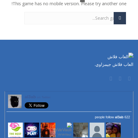
This game has no mobile version. Please try another one!
لعبة سلة الفواكة
-
لعبة سلة الفواكةلعبة سلة الفواكة. لعبة ذكاء طريفة وسهلة للاطفال. كل ما عليك هوه تحريك العصاء لتجعل الفواكة تتدحرج وتسقط في...
فروتي كراش
-
لعبة فروتي كراش لكل محبي لعبة كاندي كراش. اللعبة الجديدة بصور الفواكهة الطريفة. نفس طريقة لعب كاندي كراش. حول ان تجمع 3 او...
لعبة تقطيع الفواكة
-
لعبة تقطيع الفواكة الشهيرة. الان يمكنك ان تلعب اللعبة بدون تحميل ومن اي جهاز لعبة تقطيع الفواكهة الشهيرة. في خلال 60 ثانية...
الأرنب الاناني
-
لعبة الأرنب الاناني. ساعد الارنب في الحصول علي الجزر الاصفر الذيذ وايضا في كل مرحةل ان تجمع ال3 نجوم. ولاكن في اسرع وقت وقبل...
الوجبات السريعة الجاهزة
-
لعبة الوجبات السريعة الجاهزة المرحة بطريقة طريفة وتحتاج الي مهارة وسرعة حول بواسطة عربة الماكولات الصغيرة ان تصنع اكبر ربح...
العاب فلاش جيمزاوي.
لعبة الكرة العجيبة
-
لعبة الكرة العجيبة . انها لعبة كرة قدم ولاكن بطريقة جديدة. حاول تحريك اللاعب يمين ويسار وتمرير الكرة للامام حتي تصل الي المرمي...
al3ab
on Twitter
al3ab
622 people follow
VeVeVaul