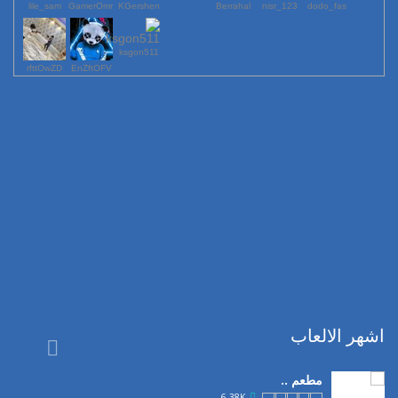
lile_sam
GamerOmr
KGershen
Berrahal
123_nisr
dodo_fas
ksgon511
rfttOwZD
EnZftOFV
اشهر الالعاب

مطعم ..
6.38K