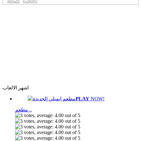
rfttOwZD
EnZftOFV
اشهر الالعاب
PLAY
NOW!
مطعم ..