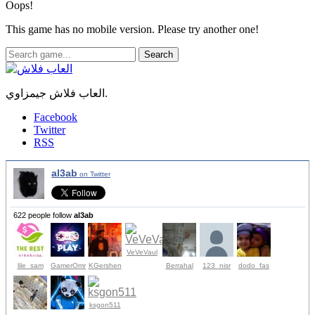
Oops!
This game has no mobile version. Please try another one!
Search
العاب فلاش جيمزاوي.
Facebook
Twitter
RSS
al3ab
on Twitter
622 people follow
al3ab
VeVeVaul
lile_sam
GamerOmr
KGershen
Berrahal
123_nisr
dodo_fas
ksgon511