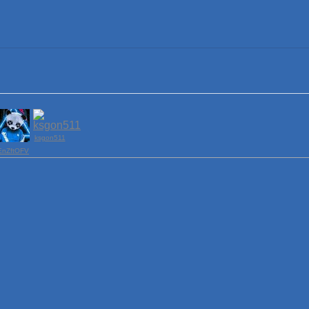
ksgon511
EnZftOFV