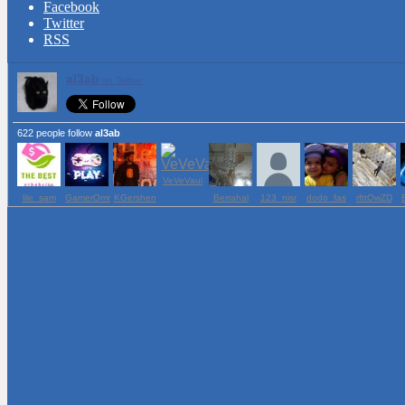
Facebook
Twitter
RSS
al3ab
on Twitter
622 people follow
al3ab
VeVeVaul
lile_sam
GamerOmr
KGershen
Berrahal
123_nisr
dodo_fas
rfttOwZD